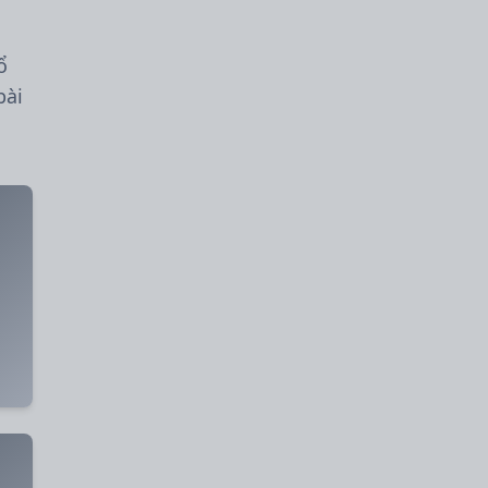
ổ
bài
✅