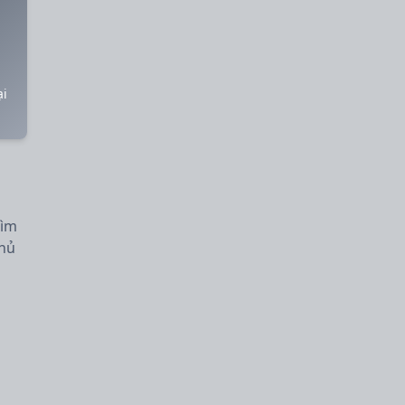
ại
hìm
thủ