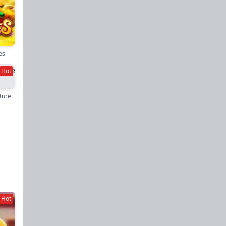
es
Hot
ture
Hot