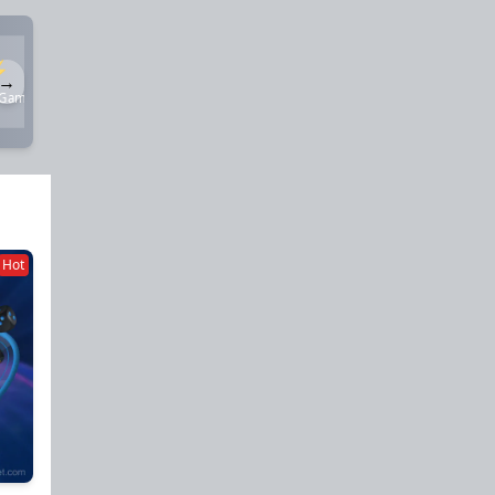
⚡
⚽
🎟️
🎮
→
 Games
Thể Thao
Quay Số
Game Khác

Hot