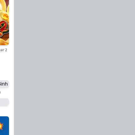
ear 2
h