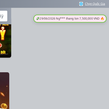
🌐
Chọn Quốc Gia
💸
29/06/2026 Ng*** thang lon 7,500,000 VND 🔥
Ký