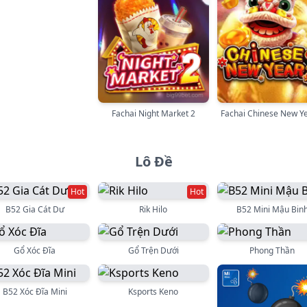
Fachai Night Market 2
Fachai Chinese New Y
Lô Đề
Hot
Hot
B52 Gia Cát Dư
Rik Hilo
B52 Mini Mậu Bin
Gổ Xóc Đĩa
Gổ Trện Dưới
Phong Thần
B52 Xóc Đĩa Mini
Ksports Keno