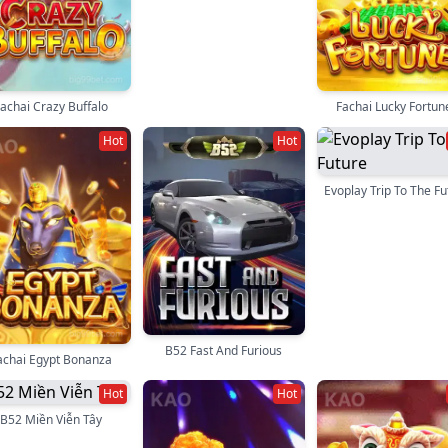
achai Crazy Buffalo
Fachai Lucky Fortun
Hot
Hot
Evoplay Trip To The Fu
B52 Fast And Furious
achai Egypt Bonanza
Hot
Hot
B52 Miền Viễn Tây