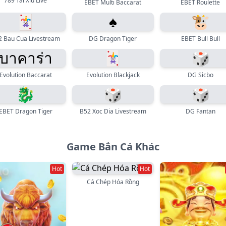
789 Tài Xỉu Live
EBET Multi Baccarat
EBET Roulette
🃏
♠️
🐮
2 Bau Cua Livestream
DG Dragon Tiger
EBET Bull Bull
บาคาร่า
🃏
🎲
Evolution Baccarat
Evolution Blackjack
DG Sicbo
🐉
🎲
🎲
EBET Dragon Tiger
B52 Xoc Dia Livestream
DG Fantan
Game Bắn Cá Khác
Hot
Hot
Cá Chép Hóa Rồng