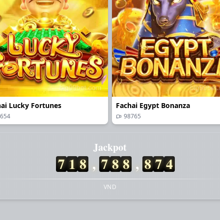
ai Lucky Fortunes
Fachai Egypt Bonanza
654
98765
/2026 To*** rut tien thanh cong 5,450,000 VND 💸
Jackpot
/2026 Ng*** thang lon 7,500,000 VND 🔥
7
1
8
,
8
5
1
,
9
0
2
/2026 Ton*** nhan thuong 700,000 VND 🎉
/2026 ToM*** nhan hoan tra 450,000 VND 💵
/2026 La*** no hu 61,000,000 VND 💥
VND
/2026 Ngu*** nhan hoan tra 600,000 VND 💵
/2026 Nguy*** rut tien thanh cong 2,850,000 VND ✅