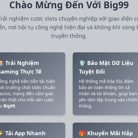
/2026 Ki*** thang lon 6,500,000 VND 🏆
Chào Mừng Đến Với Big99
/2026 Nguye*** thang lon 10,500,000 VND 🔥
/2026 Nguyen*** nhan hoan tra 800,000 VND 🎊
Trải nghiệm cược slots chuyên nghiệp với giao diện c
/2026 NguyenD*** nhan hoan tra 800,000 VND 🔄
ển, nơi hội tụ công nghệ hiện đại và không khí sòng 
/2026 NguyenT*** thang lon 6,000,000 VND 💰
truyền thống.
/2026 NguyenH*** rut tien thanh cong 4,000,000 VND 💸
/2026 Kie*** rut tien thanh cong 1,550,000 VND ✅
/2026 Kieu*** no hu 49,500,000 VND 🚀
/2026 NguyenP*** thang lon 12,100,000 VND 🏆
 Trải Nghiệm
🛡️ Bảo Mật Dữ Liệu
/2026 NguyenHo*** no hu 54,500,000 VND 🚀
Gaming Thực Tế
Tuyệt Đối
/2026 LaM*** thang lon 9,400,000 VND 💰
/2026 NguyenB*** thang lon 10,800,000 VND 💰
ông nghệ tiên tiến tái hiện
Hệ thống mã hóa SSL đảm
ôi trường chơi slots chuẩn
bảo an toàn thông tin cá
/2026 Va*** no hu 45,000,000 VND 🚀
asino, mang đến cảm giác
nhân và tài khoản, giúp bạn
/2026 Van*** no hu 74,000,000 VND 🎰
hân thật cho mỗi ván cược
yên tâm tập trung vào chiến
/2026 NguyenL*** no hu 44,000,000 VND 🚀
ại
Big99
.
thắng.
/2026 NguyenLe*** nhan hoan tra 600,000 VND 🎊
/2026 NguyenHoH*** rut tien thanh cong 8,200,000 VND 
/2026 TonM*** no hu 57,000,000 VND 🎰
⚡ Tải App Nhanh
🎁 Khuyến Mãi Hấp
/2026 NguyenPh*** no hu 12,500,000 VND 💥