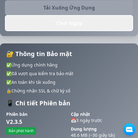
Tải Xuống Ứng Dụng
Chơi Ngay
🔐 Thông tin Bảo mật
✅
Ứng dụng chính hãng
✅
Đã vượt qua kiểm tra bảo mật
✅
An toàn khi tải xuống
🔒
Chứng nhận SSL & chữ ký số
📱 Chi tiết Phiên bản
Phiên bản
Cập nhật
📅
3 ngày trước
V2.3.5
Dung lượng
Bản phát hành
48.6 MB (~30 giây tải)