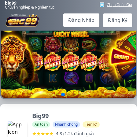
big99
🌐
Chọn Quốc Gia
Chuyên nghiệp & Nghiêm túc
Đăng Nhập
Đăng Ký
Big99
An toàn
Nhanh chóng
Tiện lợi
★★★★★
4.8 (1.2k đánh giá)